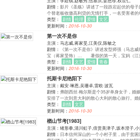
主演：李廷镇,赵敏秀,伍基洪,姜恩珍,权世仁
剧情：
影片《圣殇》讲述了一段跌宕起伏的母子
个替老板收缴高利贷的无情打手，一名受害者的
类型：
剧情
伦理
爱情
文艺
更新时间：
2016-10-30
第一次不是你
主演：马志威,蒋家旻,江美仪,陈敏之
剧情：
《第一次不是你》讲述发型师强（马志威
宝（蒋家旻饰）… 暑假的第一天，宝妈（江
类型：
剧情
文艺
爱情
青春
更新时间：
2016-10-30
托斯卡尼艳阳下
主演：戴安·琳恩,吴珊卓,雷欧·波瓦
剧情：
弗朗西丝·梅尔斯是个35岁单身女子，婚
安排了一次到意大利的散心大利的散心旅行。婚
类型：
剧情
文艺
更新时间：
2016-10-30
楢山节考[1983]
主演：绪形拳,清川虹子,倍赏美津子,坂本澄子,
剧情：
日本信州深山的一个小村子里，由于贫困