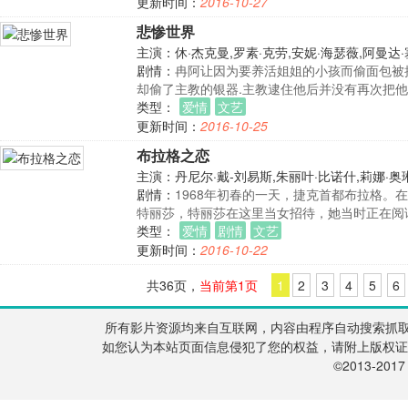
更新时间：
2016-10-27
悲惨世界
主演：休·杰克曼,罗素·克劳,安妮·海瑟薇,阿曼达·
莎·拜伦·科恩,萨曼莎·巴克斯,艾伦·特维特,康姆·
剧情：
冉阿让因为要养活姐姐的小孩而偷面包被捕
却偷了主教的银器.主教逮住他后并没有再次把他
类型：
爱情
文艺
更新时间：
2016-10-25
布拉格之恋
主演：丹尼尔·戴-刘易斯,朱丽叶·比诺什,莉娜·奥
剧情：
1968年初春的一天，捷克首都布拉格。
特丽莎，特丽莎在这里当女招待，她当时正在阅
类型：
爱情
剧情
文艺
更新时间：
2016-10-22
共36页，
当前第1页
1
2
3
4
5
6
所有影片资源均来自互联网，内容由程序自动搜索抓
如您认为本站页面信息侵犯了您的权益，请附上版权证明邮件告知
©2013-201