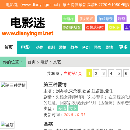
电影迷（www.dianyingmi.net）每天提供最新高清BD720P
金瓶梅
朋友游戏
年轻母亲
聊斋
妈妈的朋友
蜜桃成熟时
蜘蛛侠
玉
首页
电影
更多
动作
喜剧
爱情
战争
科幻
恐怖
剧情
你的位置：
首页
>
电影
>
文艺
共36页，
当前第1页
1
2
3
4
5
6
第三种爱情
主演：刘亦菲,宋承宪,欧弟,江语晨,孟佳
剧情：
失婚女律师邹雨（刘亦菲饰）在回程的飞
的注意。回家后发现妹妹邹月（孟佳饰）因单恋
类型：
爱情
文艺
更新时间：
2016-10-31
圣殇