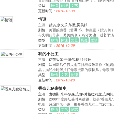
背到楢山上丢弃（曰“参拜楢山神”）。69岁的阿
类型：
剧情
伦理
文艺
更新时间：
2016-10-30
情谜
主演：舒淇,余文乐,陈数,奚美娟
剧情：
美丽的惠香（舒淇 饰）和惠宝（舒淇 
与失明的母亲（奚美娟 饰）相守海边，过着平
类型：
剧情
惊悚
文艺
悬疑
爱情
更新时间：
2016-10-29
我的小公主
主演：伊莎贝尔·于佩尔,德尼·拉旺
剧情：
法国影后伊莎贝雨蓓挑战极致新作《她妈
品，描述小时候担任母亲摄影的模特儿，母亲用
类型：
剧情
文艺
伦理
更新时间：
2016-10-29
香奈儿秘密情史
主演：麦德斯·米科尔森,安娜·莫格拉莉丝,安纳托
剧情：
2009年度影坛受时尚话题，就是"香奈
电影，改编同名小说，揭开香奈儿女士与20世纪
类型：
剧情
文艺
励志